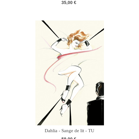
35,00 €
Dahlia - Sange de lit - TU