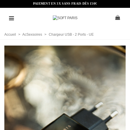
PAIEMENT EN 3X SANS FRAIS DÈS 150€
Accueil
>
AcSexsoires
>
Chargeur USB - 2 Ports - UE