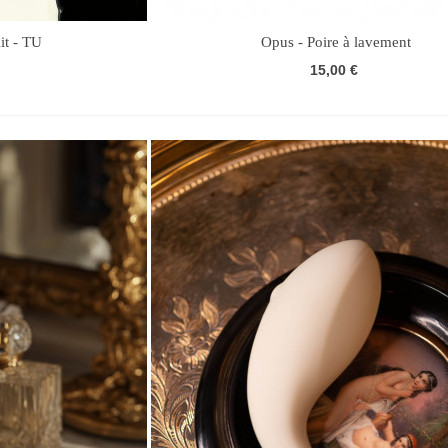
it - TU
Opus - Poire à lavement
15,00 €