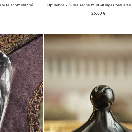
tate télécommandé
Opulence - Huile sèche multi-usages pailletée
de Lune (argent))
25,00 €