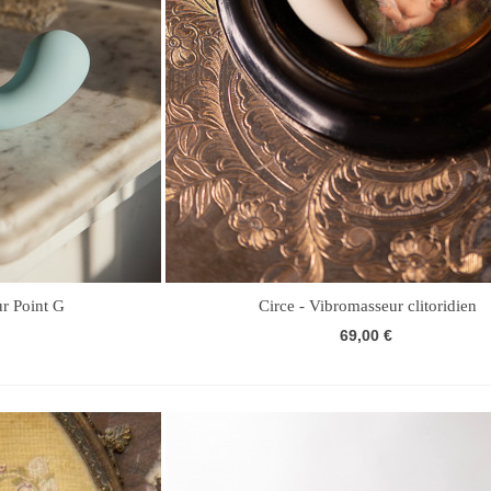
ur Point G
Circe - Vibromasseur clitoridien
69,00 €