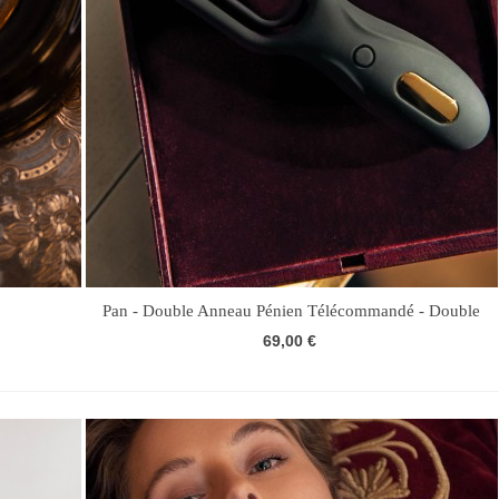
Pan - Double Anneau Pénien Télécommandé - Double
vibreur
69,00 €