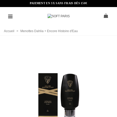
PAIEMENT EN 3X SANS FRAIS DÈS 150€
Accueil
>
Menottes Dahlia + Encore Histoire d'Eau