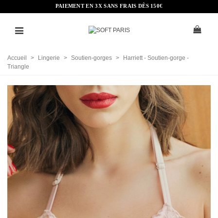
PAIEMENT EN 3X SANS FRAIS DÈS 150€
Accueil
>
Lingerie
>
Soutien-gorges
>
Harriett - Soutien-gorge -
Triangle