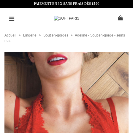
PAIEMENT EN 3X SANS FRAIS DÈS 150€
Accueil
>
Lingerie
>
Soutien-gorges
>
Adeline - Soutien-gorge - seins
nus