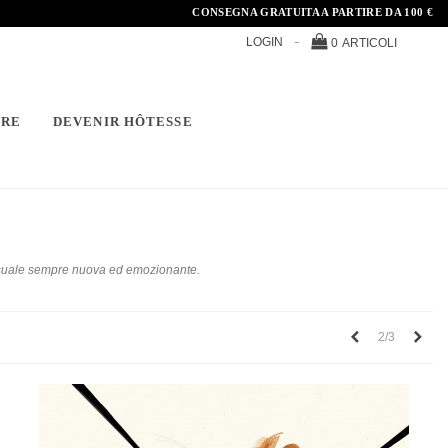
CONSEGNA GRATUITA A PARTIRE DA 100 €
LOGIN
0
ARTICOLI
ÈRE
DEVENIR HÔTESSE
sessuale sempre nuova ed emozionante.
Precedente
Succ
2/3