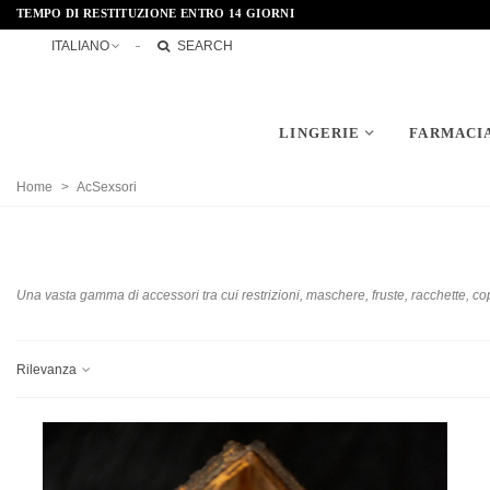
TEMPO DI RESTITUZIONE ENTRO 14 GIORNI
ITALIANO
SEARCH
LINGERIE
FARMACI
Home
>
AcSexsori
Una vasta gamma di accessori tra cui restrizioni, maschere, fruste, racchette, 
Rilevanza