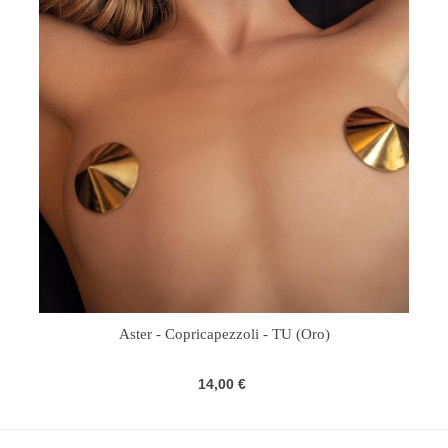
Aster - Copricapezzoli - TU (Oro)
14,00 €